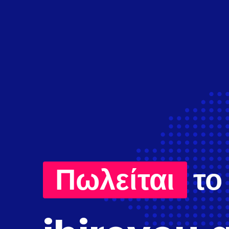
Πωλείται
το