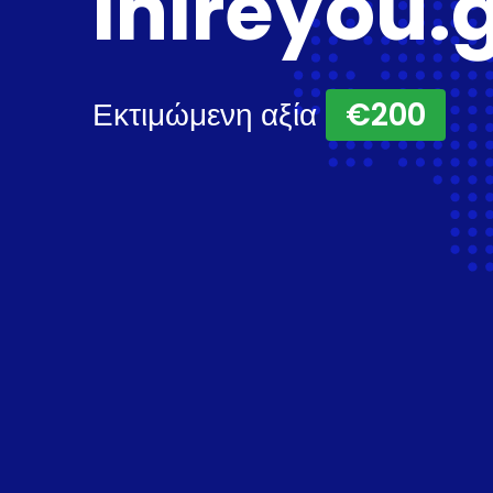
ihireyou.
Εκτιμώμενη αξία
€200